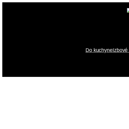
Prejsť
na
obsah
Do kuchyne
Izbové 