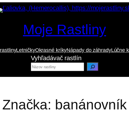
Moje Rastliny
rastliny
Letničky
Okrasné kríky
Nápady do záhrady
Lúčne k
Vyhľadávač rastlín
Značka:
banánovník