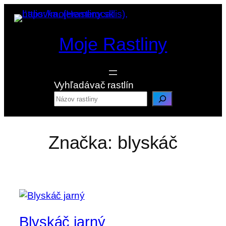
Prejsť
na
obsah
Moje Rastliny
Vyhľadávač rastlín
Značka:
blyskáč
Blyskáč jarný