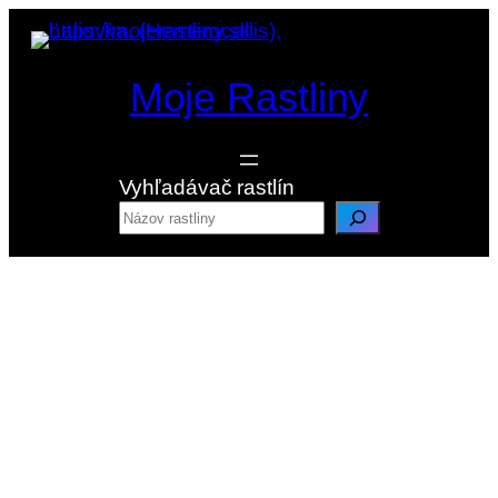
Prejsť
na
obsah
Moje Rastliny
Vyhľadávač rastlín