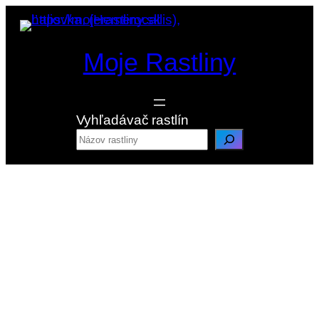
Prejsť
na
obsah
Moje Rastliny
Vyhľadávač rastlín