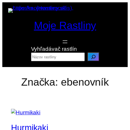
Prejsť
na
obsah
Moje Rastliny
Vyhľadávač rastlín
Značka:
ebenovník
Hurmikaki