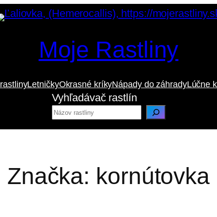
Moje Rastliny
rastliny
Letničky
Okrasné kríky
Nápady do záhrady
Lúčne k
Vyhľadávač rastlín
Značka:
kornútovka