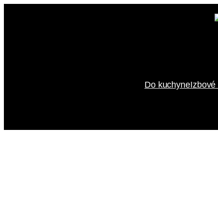
Prejsť
na
obsah
Do kuchyne
Izbové 