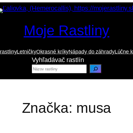
Moje Rastliny
rastliny
Letničky
Okrasné kríky
Nápady do záhrady
Lúčne k
Vyhľadávač rastlín
Značka:
musa