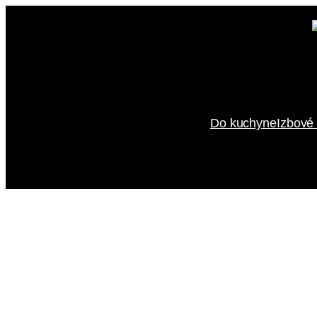
Prejsť
na
obsah
Do kuchyne
Izbové 