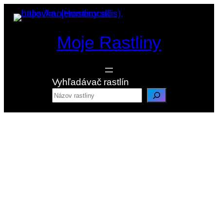
Prejsť
na
obsah
Moje Rastliny
Vyhľadávač rastlín