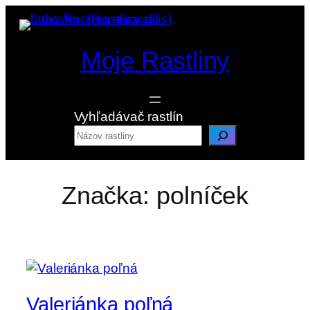
Prejsť
na
obsah
Moje Rastliny
Vyhľadávač rastlín
Značka:
polníček
Valeriánka poľná