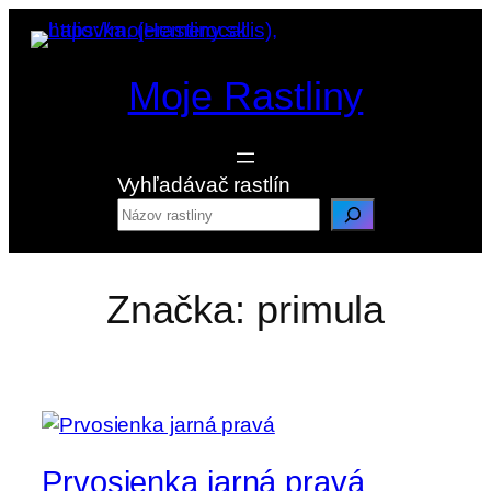
Prejsť
na
obsah
Moje Rastliny
Vyhľadávač rastlín
Značka:
primula
Prvosienka jarná pravá