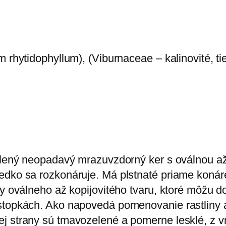
m rhytidophyllum), (Viburnaceae – kalinovité, 
zelený neopadavý mrazuvzdorný ker s oválnou a
edko sa rozkonáruje. Má plstnaté priame konáre
ty oválneho až kopijovitého tvaru, ktoré môžu d
topkách. Ako napovedá pomenovanie rastliny a v
j strany sú tmavozelené a pomerne lesklé, z vn