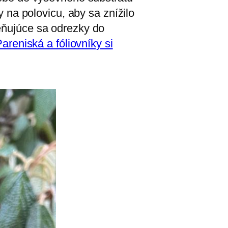
y na polovicu, aby sa znížilo
reňujúce sa odrezky do
areniská a fóliovníky si