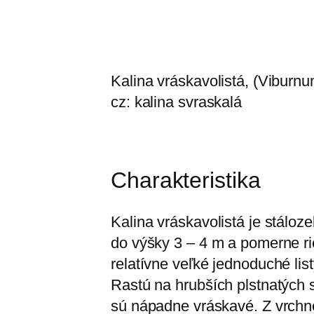
Kalina vráskavolistá, (Viburnu
cz: kalina svraskalá
Charakteristika
Kalina vráskavolistá je stálo
do výšky 3 – 4 m a pomerne ri
relatívne veľké jednoduché lis
Rastú na hrubších plstnatých s
sú nápadne vráskavé. Z vrchne