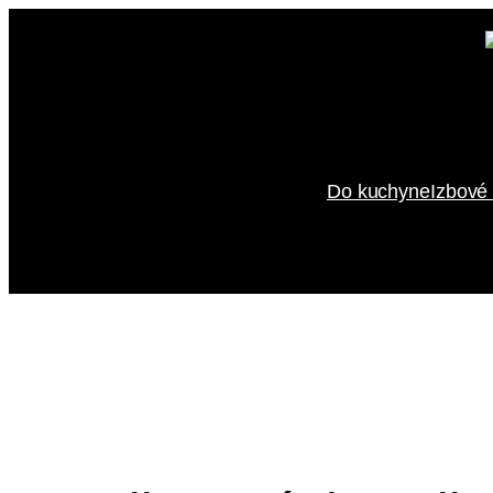
Prejsť
na
obsah
Do kuchyne
Izbové 