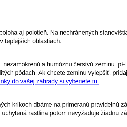
á poloha aj polotieň. Na nechránených stanovišt
 teplejších oblastiach.
nú, nezamokrenú a humóznu čerstvú zeminu. pH 
itých pôdach. Ak chcete zeminu vylepšiť, pridaj
ky do vašej záhrady si vyberiete tu.
ných kríkoch dbáme na primeranú pravidelnú zá
e uchytená rastlina potom nevyžaduje žiadnu zá