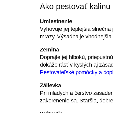
Ako pestovať kalinu
Umiestnenie
Vyhovuje jej teplejšia slnečn
mrazy. Výsadba je vhodnejšia v
Zemina
Doprajte jej hlbokú, priepust
dokáže rásť v kyslých aj zásad
Pestovateľské pomôcky a dopln
Zálievka
Pri mladých a čerstvo zasade
zakorenenie sa. Staršia, dobr