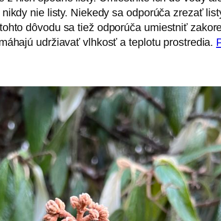
 nikdy nie listy. Niekedy sa odporúča zrezať list
Z tohto dôvodu sa tiež odporúča umiestniť zako
omáhajú udržiavať vlhkosť a teplotu prostredia.
P