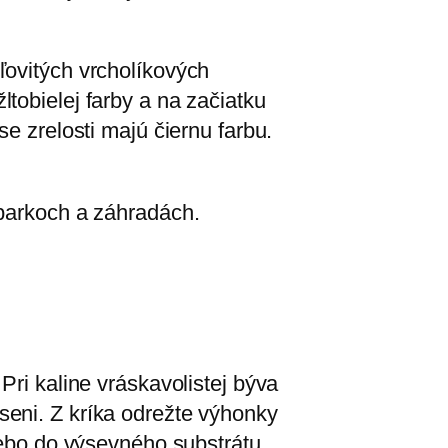
ľovitých vrcholíkových
tobielej farby a na začiatku
e zrelosti majú čiernu farbu.
 parkoch a záhradách.
Pri kaline vráskavolistej býva
seni. Z kríka odrežte výhonky
alebo do výsevného substrátu