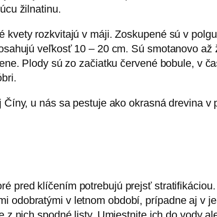
úcu žilnatinu.
 kvety rozkvitajú v máji. Zoskupené sú v polgu
osahujú veľkosť 10 – 20 cm. Sú smotanovo až žl
iene. Plody sú zo začiatku červené bobule, v čas
bri.
j Číny, u nás sa pestuje ako okrasná drevina v
pred klíčením potrebujú prejsť stratifikáciou. 
 odobratými v letnom období, prípadne aj v je
e z nich spodné listy. Umiestnite ich do vody 