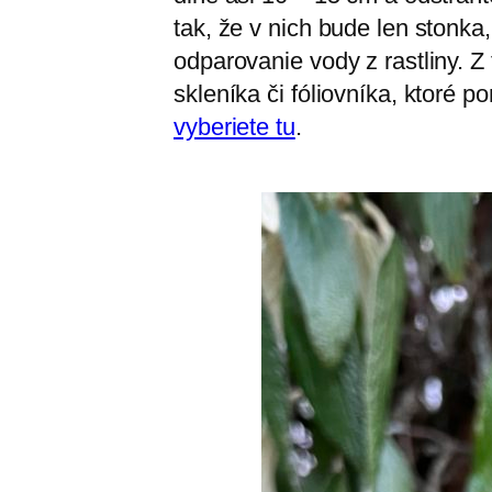
tak, že v nich bude len stonka,
odparovanie vody z rastliny. 
skleníka či fóliovníka, ktoré p
vyberiete tu
.