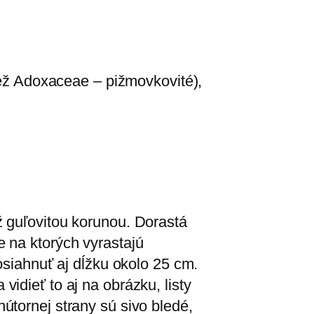
tiež Adoxaceae – pižmovkovité),
ž guľovitou korunou. Dorastá
 na ktorých vyrastajú
osiahnuť aj dĺžku okolo 25 cm.
idieť to aj na obrázku, listy
útornej strany sú sivo bledé,