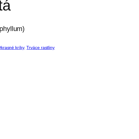
tá
krasné kríky
, 
Trváce rastliny