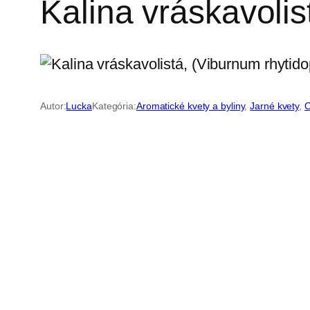
Kalina vráskavolis
Autor:
Lucka
Kategória:
Aromatické kvety a byliny
, 
Jarné kvety
, 
O