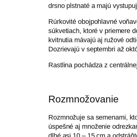
drsno plstnaté a majú vystupuj
Rúrkovité obojpohlavné voňavé
súkvetiach, ktoré v priemere d
kvitnutia mávajú aj ružové odt
Dozrievajú v septembri až októ
Rastlina pochádza z centrálne
Rozmnožovanie
Rozmnožuje sa semenami, ktoré 
úspešné aj množenie odrezkami
dlhé asi 10 – 15 cm a odstráňt