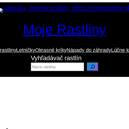
Moje Rastliny
rastliny
Letničky
Okrasné kríky
Nápady do záhrady
Lúčne k
Vyhľadávač rastlín