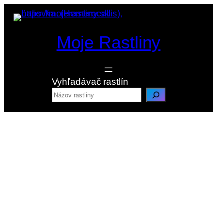
Prejsť
na
obsah
Moje Rastliny
Vyhľadávač rastlín