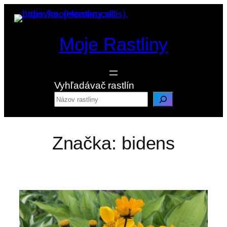
Prejsť
na
obsah
Moje Rastliny
Vyhľadávač rastlín
Značka:
bidens