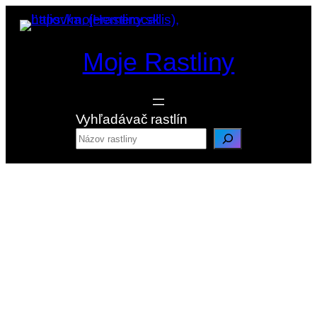
Prejsť
na
obsah
Moje Rastliny
Vyhľadávač rastlín