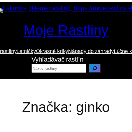
Moje Rastliny
rastliny
Letničky
Okrasné kríky
Nápady do záhrady
Lúčne k
Vyhľadávač rastlín
Značka:
ginko