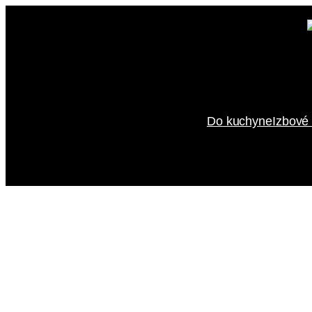
Prejsť
na
obsah
Do kuchyne
Izbové 