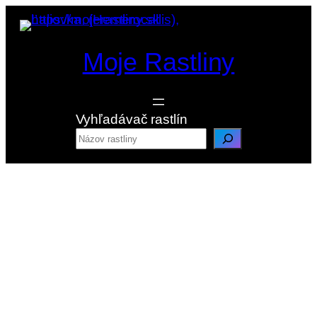
Prejsť
na
obsah
Moje Rastliny
Vyhľadávač rastlín