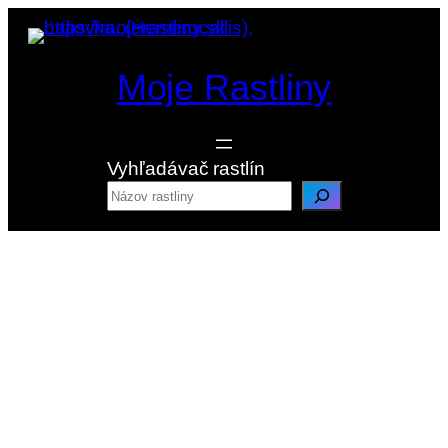
Prejsť
na
obsah
Moje Rastliny
Vyhľadávač rastlín