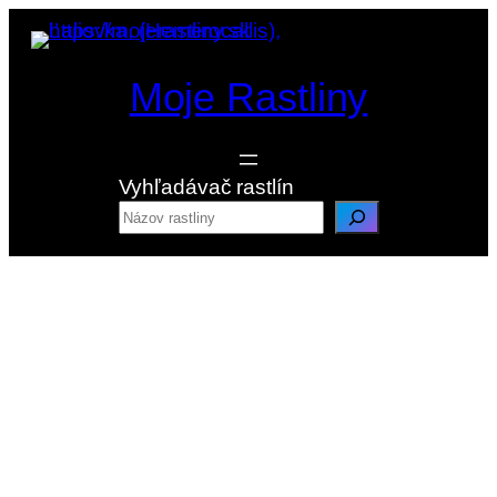
Prejsť
na
obsah
Moje Rastliny
Vyhľadávač rastlín