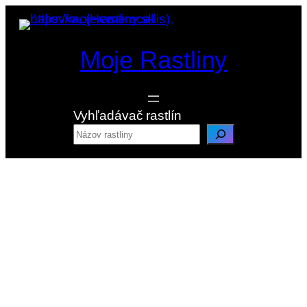
Prejsť
na
obsah
Moje Rastliny
Vyhľadávač rastlín