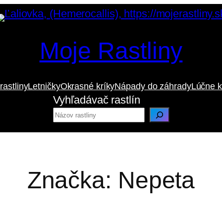
Moje Rastliny
rastliny
Letničky
Okrasné kríky
Nápady do záhrady
Lúčne k
Vyhľadávač rastlín
Značka:
Nepeta