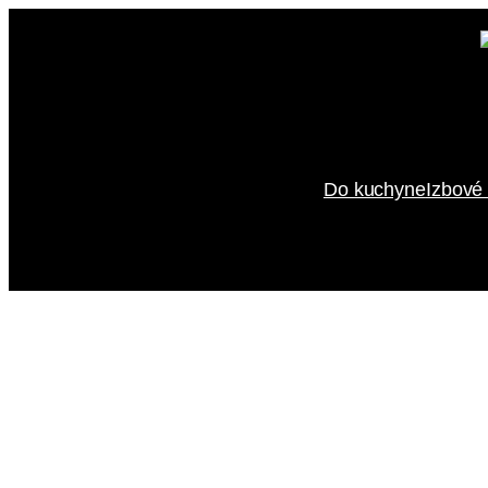
Prejsť
na
obsah
Do kuchyne
Izbové 