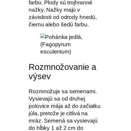
farbu. Plody sú trojhranné
nažky. Nažky majú v
závislosti od odrody hnedú,
čiernu alebo šedú farbu.
Rozmnožovanie a
výsev
Rozmnožuje sa semenami.
Vysievajú sa od druhej
polovice mája až do začiatku
júla, pretože je citlivá na
mráz. Semená sa vysievajú
do hĺbky 1 až 2 cm do