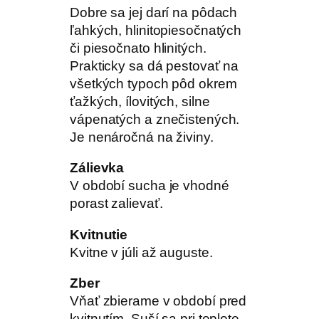
Dobre sa jej darí na pôdach
ľahkých, hlinitopiesočnatých
či piesočnato hlinitých.
Prakticky sa dá pestovať na
všetkých typoch pôd okrem
ťažkých, ílovitých, silne
vápenatých a znečistených.
Je nenáročná na živiny.
Zálievka
V období sucha je vhodné
porast zalievať.
Kvitnutie
Kvitne v júli až auguste.
Zber
Vňať zbierame v období pred
kvitnutím. Suší sa pri teplote