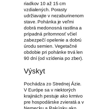
riadkov 10 až 15 cm
vzdialených. Porasty
udržiavajte v nezaburinenom
stave. Pohánka je veľmi
dobrá medonosná rastlina a
prípadná prítomnosť včiel
zabezpečí opelenie a dobrú
úrodu semien. Vegetačné
obdobie pri pohánke trvá len
90 dní (od vzídenia po zber).
Výskyt
Pochádza zo Strednej Ázie.
V Európe sa v niektorých
krajinách pestuje ako krmivo
pre hospodárske zvieratá a v
Nemecku a Rakúsku ako