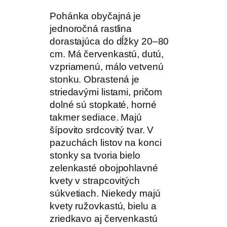
Pohánka obyčajná je
jednoročná rastlina
dorastajúca do dĺžky 20–80
cm. Má červenkastú, dutú,
vzpriamenú, málo vetvenú
stonku. Obrastená je
striedavými listami, pričom
dolné sú stopkaté, horné
takmer sediace. Majú
šípovito srdcovitý tvar. V
pazuchách listov na konci
stonky sa tvoria bielo
zelenkasté obojpohlavné
kvety v strapcovitých
súkvetiach. Niekedy majú
kvety ružovkastú, bielu a
zriedkavo aj červenkastú