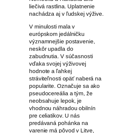
liečivá rastlina. Uplatnenie
nachádza aj v ľudskej výžive.
V minulosti mala v
európskom jedálničku
významnejšie postavenie,
neskôr upadla do
zabudnutia. V súčasnosti
vďaka svojej výživovej
hodnote a ľahkej
stráviteľnosti opäť naberá na
popularite. Označuje sa ako
pseudocereália a tým, že
neobsahuje lepok, je
vhodnou náhradou obilnín
pre celiatikov. U nás
predávaná pohánka na
varenie má pôvod v Litve,