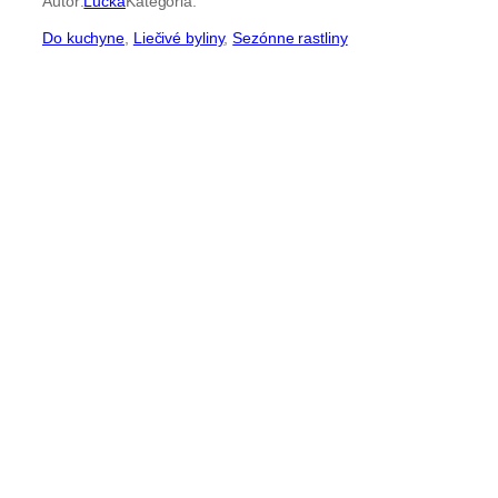
Autor:
Lucka
Kategória:
Do kuchyne
, 
Liečivé byliny
, 
Sezónne rastliny