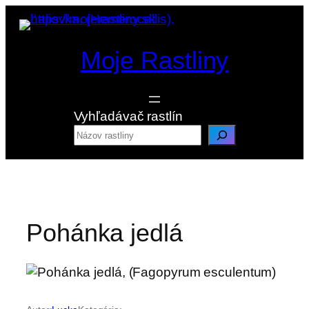
Prejsť
na
obsah
Moje Rastliny
Vyhľadávač rastlín
Pohánka jedlá