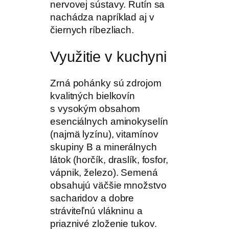
nervovej sústavy. Rutín sa
nachádza napríklad aj v
čiernych ríbezliach.
Využitie v kuchyni
Zrná pohánky sú zdrojom
kvalitných bielkovín
s vysokým obsahom
esenciálnych aminokyselín
(najmä lyzínu), vitamínov
skupiny B a minerálnych
látok (horčík, draslík, fosfor,
vápnik, železo). Semená
obsahujú väčšie množstvo
sacharidov a dobre
stráviteľnú vlákninu a
priaznivé zloženie tukov.