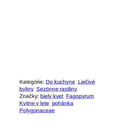
Kategórie:
Do kuchyne
Liečivé
byliny
Sezónne rastliny
Značky:
biely kvet
Fagopyrum
Kvitne v lete
pohánka
Polygonaceae