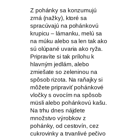
Z pohánky sa konzumujú
zrná (nažky), ktoré sa
spracúvajú na pohánkovú
krupicu – lámanku, melú sa
na múku alebo sa len tak ako
sú olúpané uvaria ako ryža.
Pripravíte si tak prílohu k
hlavným jedlám, alebo
zmiešate so zeleninou na
spôsob rizota. Na raňajky si
môžete pripraviť pohánkové
vločky s ovocím na spôsob
müsli alebo pohánkovú kašu.
Na trhu dnes nájdete
množstvo výrobkov z
pohánky, od cestovín, cez
cukrovinky a trvanlivé pečivo