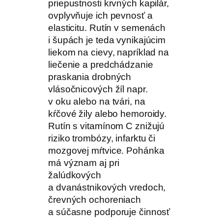
priepustnosti krvných kapilár,
ovplyvňuje ich pevnosť a
elasticitu. Rutín v semenách
i šupách je teda vynikajúcim
liekom na cievy, napríklad na
liečenie a predchádzanie
praskania drobných
vlásočnicových žíl napr.
v oku alebo na tvári, na
kŕčové žily alebo hemoroidy.
Rutín s vitamínom C znižujú
riziko trombózy, infarktu či
mozgovej mŕtvice. Pohánka
má význam aj pri
žalúdkových
a dvanástnikových vredoch,
črevných ochoreniach
a súčasne podporuje činnosť