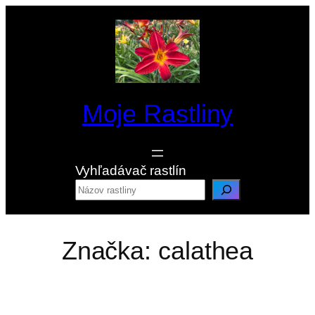
Prejsť
na
obsah
Moje Rastliny
Vyhľadávač rastlín
Značka:
calathea