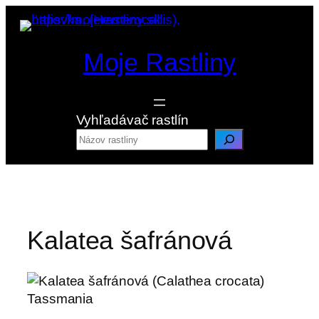
Prejsť
na
obsah
Moje Rastliny
Vyhľadávač rastlín
Kalatea šafránová