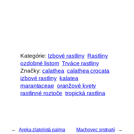
Kategórie:
Izbové rastliny
Rastliny
ozdobné listom
Trváce rastliny
Značky:
calathea
calathea crocata
izbové rastliny
kalatea
marantaceae
oranžové kvety
rastlinné roztoče
tropická rastlina
←
Areka zlatolistá palma
Machovec srstnatý
→