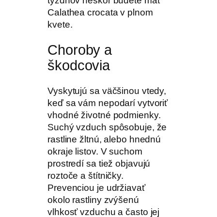
týždňov neskôr budete mať
Calathea crocata v plnom
kvete.
Choroby a
škodcovia
Vyskytujú sa väčšinou vtedy,
keď sa vám nepodarí vytvoriť
vhodné životné podmienky.
Suchý vzduch spôsobuje, že
rastline žltnú, alebo hnednú
okraje listov. V suchom
prostredí sa tiež objavujú
roztoče a štítničky.
Prevenciou je udržiavať
okolo rastliny zvýšenú
vlhkosť vzduchu a často jej