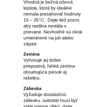
Vhodná je bežná izbová
teplota, ktorá by ideálne
nemala presahovať hodnoty
15 – 25°C . Dajte tiež pozor,
aby rastlina nestála v
prievane. Nevhodné sú okná
umiestnené na juh alebo
západ.
Zemina
Vyhovuje jej dobre
priepustná, ľahká zemina
obsahujúca piesok aj
rašelinu.
Zálievka
Vyžaduje dostatočnú
zálievku, substrát musí byť
stále mierne vlhký, dajte