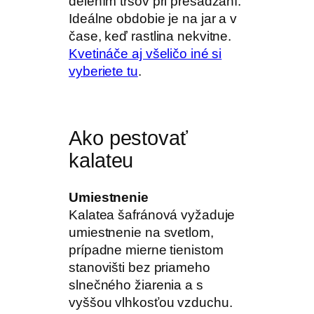
delením trsov pri presádzaní.
Ideálne obdobie je na jar a v
čase, keď rastlina nekvitne.
Kvetináče aj všeličo iné si
vyberiete tu
.
Ako pestovať
kalateu
Umiestnenie
Kalatea šafránová vyžaduje
umiestnenie na svetlom,
prípadne mierne tienistom
stanovišti bez priameho
slnečného žiarenia a s
vyššou vlhkosťou vzduchu.