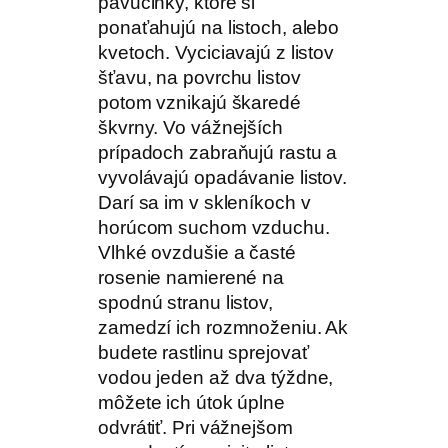
pavučinky, ktoré si
ponaťahujú na listoch, alebo
kvetoch. Vyciciavajú z listov
šťavu, na povrchu listov
potom vznikajú škaredé
škvrny. Vo vážnejších
prípadoch zabraňujú rastu a
vyvolávajú opadávanie listov.
Darí sa im v skleníkoch v
horúcom suchom vzduchu.
Vlhké ovzdušie a časté
rosenie namierené na
spodnú stranu listov,
zamedzí ich rozmnoženiu. Ak
budete rastlinu sprejovať
vodou jeden až dva týždne,
môžete ich útok úplne
odvrátiť. Pri vážnejšom