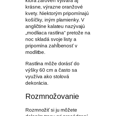
ktorá zároveň vytvára aj
krásne, výrazne oranžové
kvety. Niektorým pripomínajú
košíčky, iným plamienky. V
angličtine kalateu nazývajú
„modliaca rastlina“ pretože na
noc skladá svoje listy a
pripomína zahĺbenosť v
modlitbe.
Rastlina môže dorásť do
výšky 60 cm a často sa
využíva ako stolová
dekorácia.
Rozmnožovanie
Rozmnožiť si ju môžete