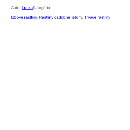
Autor:
Lucka
Kategória:
Izbové rastliny
, 
Rastliny ozdobné listom
, 
Trváce rastliny