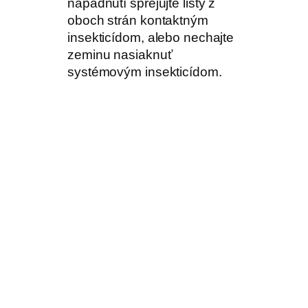
napadnutí sprejujte listy z
oboch strán kontaktným
insekticídom, alebo nechajte
zeminu nasiaknuť
systémovým insekticídom.