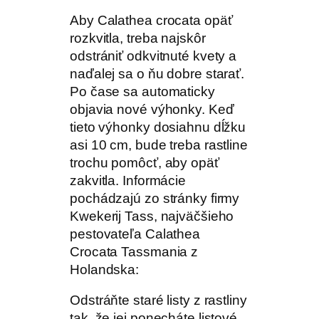
Aby Calathea crocata opäť
rozkvitla, treba najskôr
odstrániť odkvitnuté kvety a
naďalej sa o ňu dobre starať.
Po čase sa automaticky
objavia nové výhonky. Keď
tieto výhonky dosiahnu dĺžku
asi 10 cm, bude treba rastline
trochu pomôcť, aby opäť
zakvitla. Informácie
pochádzajú zo stránky firmy
Kwekerij Tass, najväčšieho
pestovateľa Calathea
Crocata Tassmania z
Holandska:
Odstráňte staré listy z rastliny
tak, že jej ponecháte listové