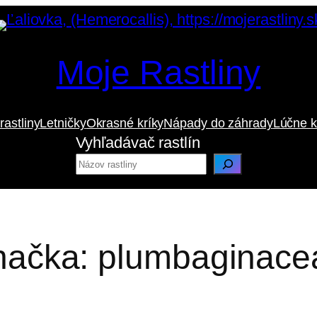
Moje Rastliny
rastliny
Letničky
Okrasné kríky
Nápady do záhrady
Lúčne k
Vyhľadávač rastlín
načka:
plumbaginace