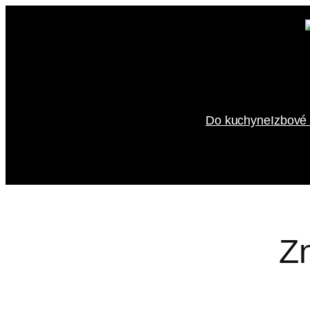
Prejsť
na
obsah
Do kuchyne
Izbové 
Z