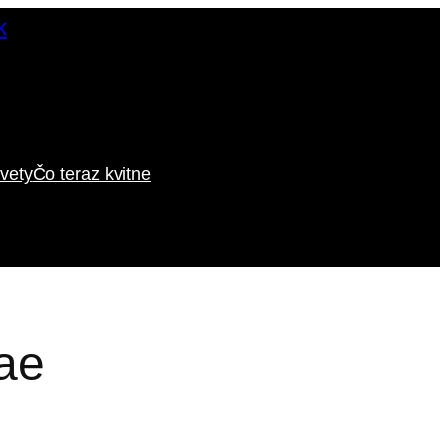
vety
Čo teraz kvitne
ae