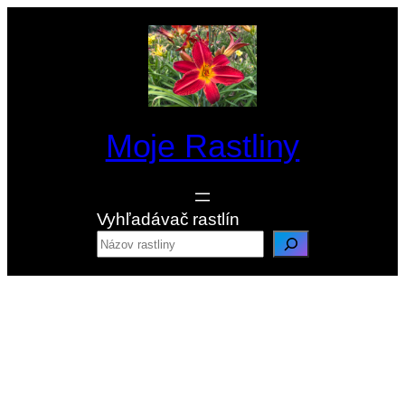
Prejsť
na
obsah
Moje Rastliny
Vyhľadávač rastlín