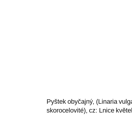
Pyštek obyčajný, (Linaria vulg
skorocelovité), cz: Lnice květ