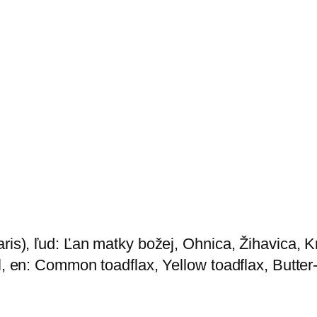
aris), ľud: Ľan matky božej, Ohnica, Žihavica, K
el, en: Common toadflax, Yellow toadflax, Butte