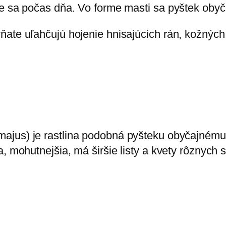
je sa počas dňa. Vo forme masti sa pyštek obyč
ňate uľahčujú hojenie hnisajúcich rán, kožných
majus) je rastlina podobná pyšteku obyčajnému
, mohutnejšia, má širšie listy a kvety rôznych s