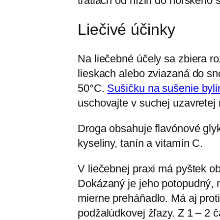
tratiach od nížin do horského 
Liečivé účinky
Na liečebné účely sa zbiera ro
lieskach alebo zviazaná do sn
50°C.
Sušičku na sušenie bylin
uschovajte v suchej uzavretej
Droga obsahuje flavónové glykoz
kyseliny, tanín a vitamín C.
V liečebnej praxi má pyštek ob
Dokázaný je jeho potopudný, 
mierne preháňadlo. Má aj prot
podžalúdkovej žľazy. Z 1 – 2 ča