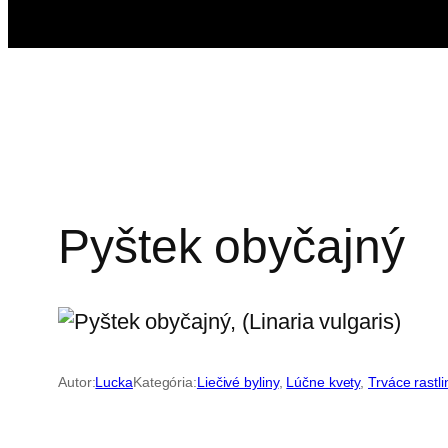
Pyštek obyčajný
Autor:
Lucka
Kategória:
Liečivé byliny
, 
Lúčne kvety
, 
Trváce rastli