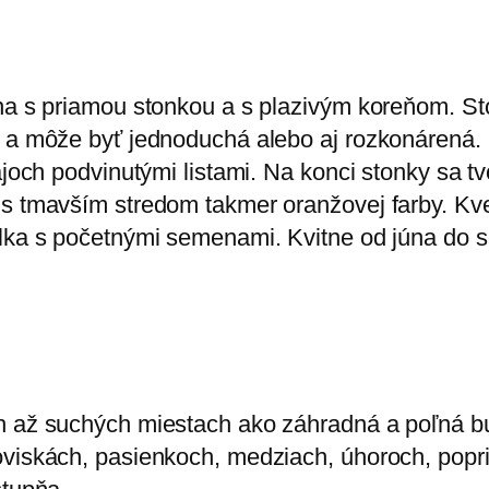
ina s priamou stonkou a s plazivým koreňom. S
e a môže byť jednoduchá alebo aj rozkonárená. 
ajoch podvinutými listami. Na konci stonky sa t
 s tmavším stredom takmer oranžovej farby. Kv
olka s početnými semenami. Kvitne od júna do 
h až suchých miestach ako záhradná a poľná bu
oviskách, pasienkoch, medziach, úhoroch, popr