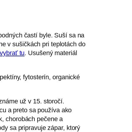
podných častí byle. Suší sa na
e v sušičkách pri teplotách do
vybrať tu
. Usušený materiál
pektíny, fytosterín, organické
 známe už v 15. storočí.
cu a preto sa používa ako
ek, chorobách pečene a
ody sa pripravuje zápar, ktorý