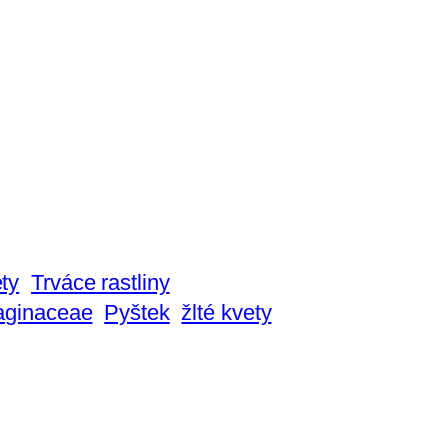
ty
Trváce rastliny
aginaceae
Pyštek
žlté kvety