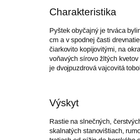
Charakteristika
Pyštek obyčajný je trváca byl
cm a v spodnej časti drevnati
čiarkovito kopijovitými, na okr
voňavých sírovo žltých kvetov
je dvojpuzdrová vajcovitá tob
Výskyt
Rastie na slnečných, čerstvýc
skalnatých stanovištiach, rum