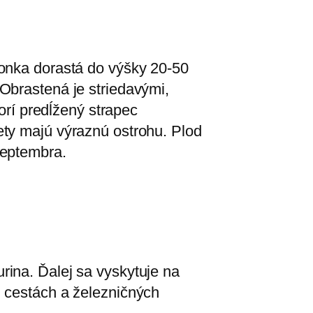
tonka dorastá do výšky 20-50
Obrastená je striedavými,
vorí predĺžený strapec
ety majú výraznú ostrohu. Plod
septembra.
rina. Ďalej sa vyskytuje na
i cestách a železničných