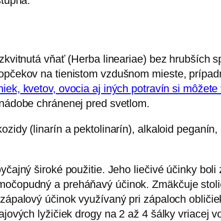
stupňa.
zkvitnutá vňať (Herba lineariae) bez hrubších s
opčekov na tienistom vzdušnom mieste, prípadn
iek, kvetov, ovocia aj iných potravín si môžete 
 nádobe chránenej pred svetlom.
idy (linarín a pektolinarín), alkaloid peganín, 
yčajný široké použitie. Jeho liečivé účinky boli
močopudný a preháňavý účinok. Zmäkčuje stoli
izápalový účinok využívaný pri zápaloch obliči
jových lyžičiek drogy na 2 až 4 šálky vriacej v