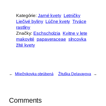
Kategórie:
Jarné kvety
Letničky
Liečivé byliny
Lúčne kvety
Trváce
rastliny
Značky:
Eschscholzia
Kvitne v lete
makovité
papaveraceae
slncovka
žlté kvety
←
Mliečnikovka obrúbená
Žltuška Delavayova
→
Comments