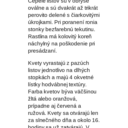
Čepele listov sú v obryse
oválne a sú dvakrát až trikrát
perovito delené s čiarkovitými
úkrojkami. Pri poranení ronia
stonky bezfarebnú tekutinu.
Rastlina má kolovitý koreň
náchylný na poškodenie pri
presádzaní.
Kvety vyrastajú z pazúch
listov jednotlivo na dlhých
stopkách a majú 4 okvetné
lístky hodvábnej textúry.
Farba kvetov býva väčšinou
žltá alebo oranžová,
prípadne aj červená a
ružová. Kvety sa otvárajú len
za slnečného dňa a okolo 16.
hodiny sa už zatvárajú. V