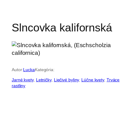
Slncovka kalifornská
Autor:
Lucka
Kategória:
Jarné kvety
, 
Letničky
, 
Liečivé byliny
, 
Lúčne kvety
, 
Trváce
rastliny