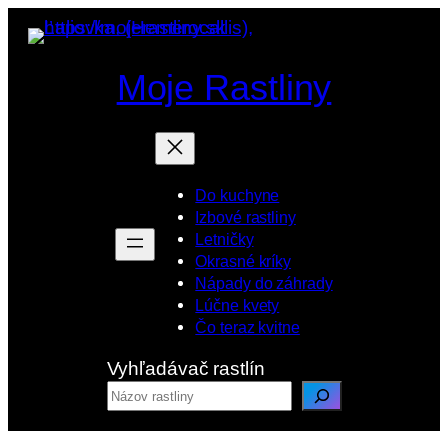
Prejsť
na
obsah
Moje Rastliny
Do kuchyne
Izbové rastliny
Letničky
Okrasné kríky
Nápady do záhrady
Lúčne kvety
Čo teraz kvitne
Vyhľadávač rastlín