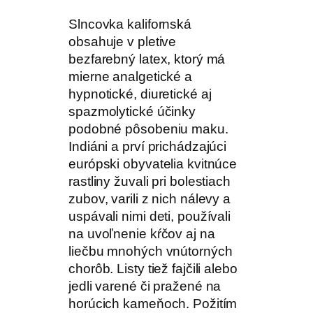
Slncovka kalifornská
obsahuje v pletive
bezfarebný latex, ktorý má
mierne analgetické a
hypnotické, diuretické aj
spazmolytické účinky
podobné pôsobeniu maku.
Indiáni a prví prichádzajúci
európski obyvatelia kvitnúce
rastliny žuvali pri bolestiach
zubov, varili z nich nálevy a
uspávali nimi deti, používali
na uvoľnenie kŕčov aj na
liečbu mnohých vnútorných
chorôb. Listy tiež fajčili alebo
jedli varené či pražené na
horúcich kameňoch. Požitím