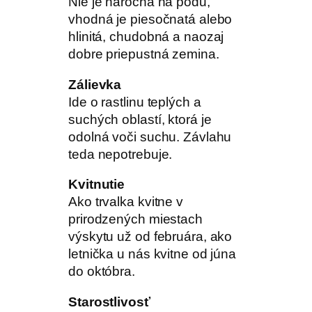
Nie je náročná na pôdu,
vhodná je piesočnatá alebo
hlinitá, chudobná a naozaj
dobre priepustná zemina.
Zálievka
Ide o rastlinu teplých a
suchých oblastí, ktorá je
odolná voči suchu. Závlahu
teda nepotrebuje.
Kvitnutie
Ako trvalka kvitne v
prirodzených miestach
výskytu už od februára, ako
letnička u nás kvitne od júna
do októbra.
Starostlivosť