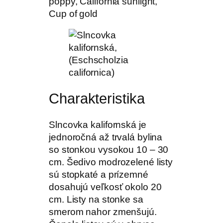
poppy, California sunlight,
Cup of gold
Charakteristika
Slncovka kalifornská je
jednoročná až trvalá bylina
so stonkou vysokou 10 – 30
cm. Šedivo modrozelené listy
sú stopkaté a prízemné
dosahujú veľkosť okolo 20
cm. Listy na stonke sa
smerom nahor zmenšujú.