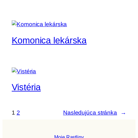
Komonica lekárska
Vistéria
1
2
Nasledujúca stránka
→
Moje Rastliny