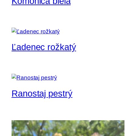
Komonica biela
Ľadenec rožkatý
Ranostaj pestrý