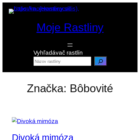
Prejsť
na
obsah
Moje Rastliny
Vyhľadávač rastlín
Značka:
Bôbovité
Divoká mimóza