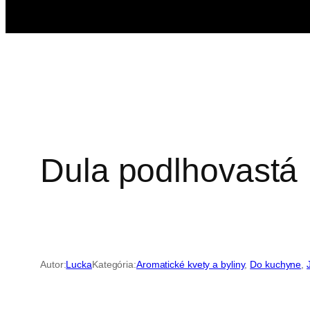
Dula podlhovastá
Autor:
Lucka
Kategória:
Aromatické kvety a byliny
, 
Do kuchyne
, 