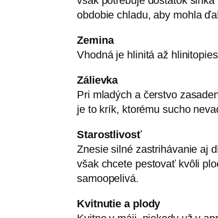
však potrebuje dostatok slnka 
obdobie chladu, aby mohla ďal
Zemina
Vhodná je hlinitá až hlinitopi
Zálievka
Pri mladých a čerstvo zasaden
je to krík, ktorému sucho neva
Starostlivosť
Znesie silné zastrihávanie aj 
však chcete pestovať kvôli pl
samoopelivá.
Kvitnutie a plody