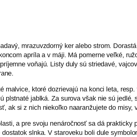
opadavý, mrazuvzdorný ker alebo strom. Dorastá
e koncom apríla a v máji. Má pomerne veľké, ruž
príjemne voňajú. Listy duly sú striedavé, vajco
rane.
é malvice, ktoré dozrievajú na konci leta, resp.
ú plstnaté jablká. Za surova však nie sú jedlé, 
, ak si z nich niekoľko naaranžujete do misy, 
asti, a pre svoju nenáročnosť sa dá prakticky 
 dostatok slnka. V staroveku boli dule symbolom