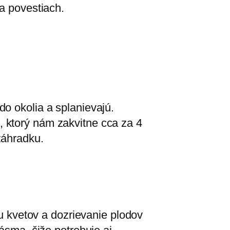
 a povestiach.
do okolia a splanievajú.
 ktorý nám zakvitne cca za 4
záhradku.
bu kvetov a dozrievanie plodov