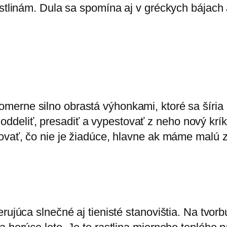
astlinám. Dula sa spomína aj v gréckych bájach
pomerne silno obrastá výhonkami, ktoré sa šíria 
eliť, presadiť a vypestovať z neho nový krík,
žovať, čo nie je žiadúce, hlavne ak máme malú 
erujúca slnečné aj tienisté stanovištia. Na tvor