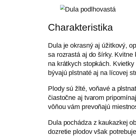
Charakteristika
Dula je okrasný aj úžitkový, 
sa rozrastá aj do šírky. Kvitn
na krátkych stopkách. Kvietky 
bývajú plstnaté aj na lícovej st
Plody sú žlté, voňavé a plstnat
čiastočne aj tvarom pripomínaj
vôňou vám prevoňajú miestnosť
Dula pochádza z kaukazkej obl
dozretie plodov však potrebuje