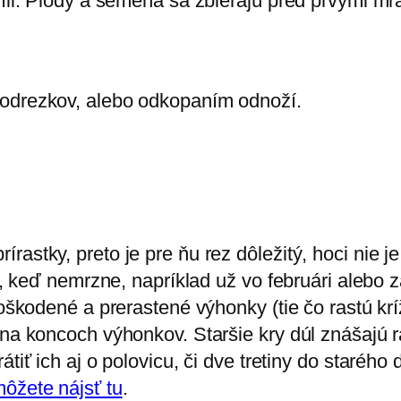
ríli. Plody a semená sa zbierajú pred prvými mr
 odrezkov, alebo odkopaním odnoží.
rastky, preto je pre ňu rez dôležitý, hoci nie 
jar, keď nemrzne, napríklad už vo februári aleb
 poškodené a prerastené výhonky (tie čo rastú kr
í na koncoch výhonkov. Staršie kry dúl znášajú 
átiť ich aj o polovicu, či dve tretiny do starého
môžete nájsť tu
.