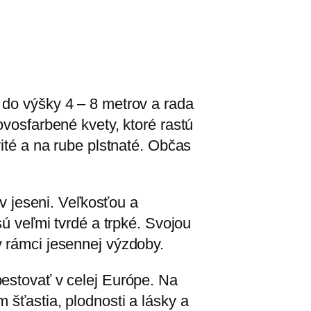
 do výšky 4 – 8 metrov a rada
ovosfarbené kvety, ktoré rastú
vité a na rube plstnaté. Občas
 v jeseni. Veľkosťou a
sú veľmi tvrdé a trpké. Svojou
v rámci jesennej výzdoby.
pestovať v celej Európe. Na
 šťastia, plodnosti a lásky a