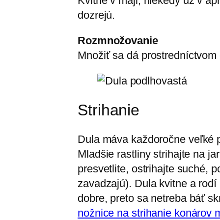
Kvitne v máji, niekedy už v ap
dozrejú.
Rozmnožovanie
Množiť sa dá prostredníctvom
Strihanie
Dula máva každoročne veľké prí
Mladšie rastliny strihajte na 
presvetlite, ostrihajte suché,
zavadzajú). Dula kvitne a rod
dobre, preto sa netreba báť skr
nožnice na strihanie konárov 