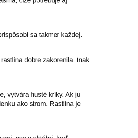
pásma, čiže potrebuje aj
prispôsobí sa takmer každej.
astlina dobre zakorenila. Inak
, vytvára husté kríky. Ak ju
enku ako strom. Rastlina je