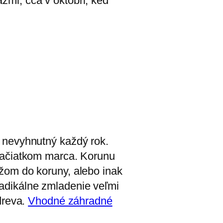
azmi, cca v októbri, keď
je nevyhnutný každý rok.
o začiatkom marca. Korunu
ížom do koruny, alebo inak
radikálne zmladenie veľmi
 dreva.
Vhodné záhradné