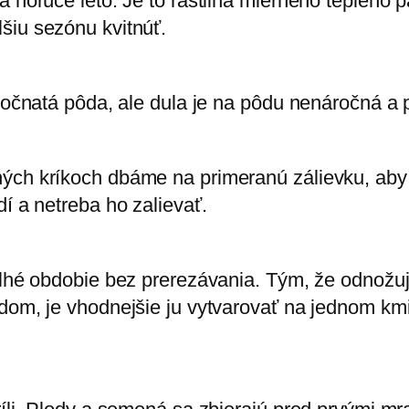
a horúce leto. Je to rastlina mierneho teplého 
šiu sezónu kvitnúť.
esočnatá pôda, ale dula je na pôdu nenáročná a 
ých kríkoch dbáme na primeranú zálievku, aby r
dí a netreba ho zalievať.
dlhé obdobie bez prerezávania. Tým, že odnožuje
odom, je vhodnejšie ju vytvarovať na jednom kmi