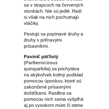
sa v strapcoch na červených
stonkách. Nie sú jedlé. Radi
si však na nich pochutnajú
vtáčiky.
Pestujú sa popínavé druhy a
druhy s priľnavými
prísavníkmi.
Pavinič päťlistý
(Parthenocissus
quinquefolia) sa prichytáva
na akýkoľvek kolmý podklad
pomocou úponkov, ktoré sú
zakončené prísavnými
doštičkami. Rastlina sa
pomocou nich sama vyšplhá
aj po vysokom múre či stene