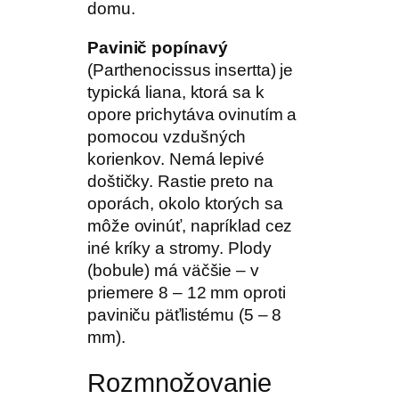
domu.
Pavinič popínavý
(Parthenocissus insertta) je
typická liana, ktorá sa k
opore prichytáva ovinutím a
pomocou vzdušných
korienkov. Nemá lepivé
doštičky. Rastie preto na
oporách, okolo ktorých sa
môže ovinúť, napríklad cez
iné kríky a stromy. Plody
(bobule) má väčšie – v
priemere 8 – 12 mm oproti
paviniču päťlistému (5 – 8
mm).
Rozmnožovanie