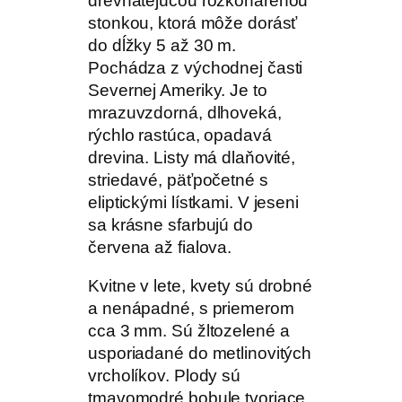
drevnatejúcou rozkonárenou
stonkou, ktorá môže dorásť
do dĺžky 5 až 30 m.
Pochádza z východnej časti
Severnej Ameriky. Je to
mrazuvzdorná, dlhoveká,
rýchlo rastúca, opadavá
drevina. Listy má dlaňovité,
striedavé, päťpočetné s
eliptickými lístkami. V jeseni
sa krásne sfarbujú do
červena až fialova.
Kvitne v lete, kvety sú drobné
a nenápadné, s priemerom
cca 3 mm. Sú žltozelené a
usporiadané do metlinovitých
vrcholíkov. Plody sú
tmavomodré bobule tvoriace