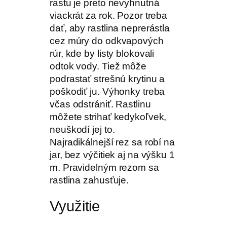
rastu je preto nevyhnutná
viackrát za rok. Pozor treba
dať, aby rastlina neprerástla
cez múry do odkvapových
rúr, kde by listy blokovali
odtok vody. Tiež môže
podrastať strešnú krytinu a
poškodiť ju. Výhonky treba
včas odstrániť. Rastlinu
môžete strihať kedykoľvek,
neuškodí jej to.
Najradikálnejší rez sa robí na
jar, bez výčitiek aj na výšku 1
m. Pravidelným rezom sa
rastlina zahusťuje.
Využitie