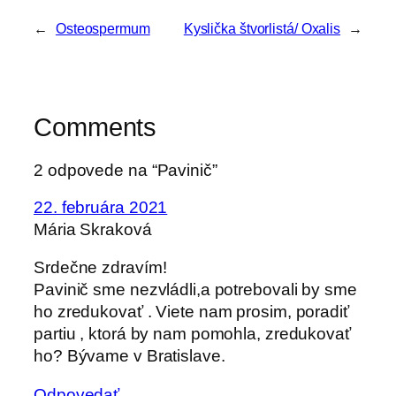
←
Osteospermum
Kyslička štvorlistá/ Oxalis
→
Comments
2 odpovede na “Pavinič”
22. februára 2021
Mária Skraková
Srdečne zdravím!
Pavinič sme nezvládli,a potrebovali by sme
ho zredukovať . Viete nam prosim, poradiť
partiu , ktorá by nam pomohla, zredukovať
ho? Bývame v Bratislave.
Odpovedať