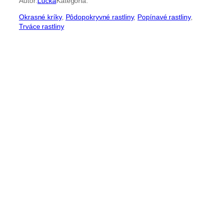
Autor:
Lucka
Kategória:
Okrasné kríky
, 
Pôdopokryvné rastliny
, 
Popínavé rastliny
, 
Trváce rastliny