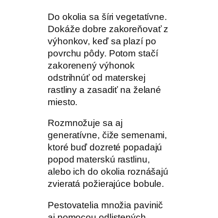
Do okolia sa šíri vegetatívne.
Dokáže dobre zakoreňovať z
výhonkov, keď sa plazí po
povrchu pôdy. Potom stačí
zakorenený výhonok
odstrihnúť od materskej
rastliny a zasadiť na želané
miesto.
Rozmnožuje sa aj
generatívne, čiže semenami,
ktoré buď dozreté popadajú
popod materskú rastlinu,
alebo ich do okolia roznášajú
zvieratá požierajúce bobule.
Pestovatelia množia pavinič
aj pomocou odlistených