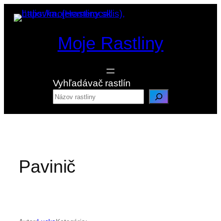
Prejsť
na
obsah
Moje Rastliny
Vyhľadávač rastlín
Pavinič