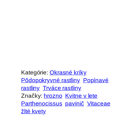
Kategórie:
Okrasné kríky
Pôdopokryvné rastliny
Popínavé
rastliny
Trváce rastliny
Značky:
hrozno
Kvitne v lete
Parthenocissus
pavinič
Vitaceae
žlté kvety