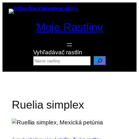
Prejsť
na
obsah
Moje Rastliny
Vyhľadávač rastlín
Ruelia simplex