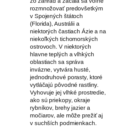
zo záhrad a začala sa voľne
rozmnožovať predovšetkým
v Spojených štátoch
(Florida), Austrálii a
niektorých častiach Ázie a na
niekoľkých tichomorských
ostrovoch. V niektorých
hlavne teplých a vlhkých
oblastiach sa správa
invázne, vytvára husté,
jednodruhové porasty, ktoré
vytláčajú pôvodné rastliny.
Vyhovuje jej vlhké prostredie,
ako sú priekopy, okraje
rybníkov, brehy jazier a
močiarov, ale môže prežiť aj
v suchších podmienkach.