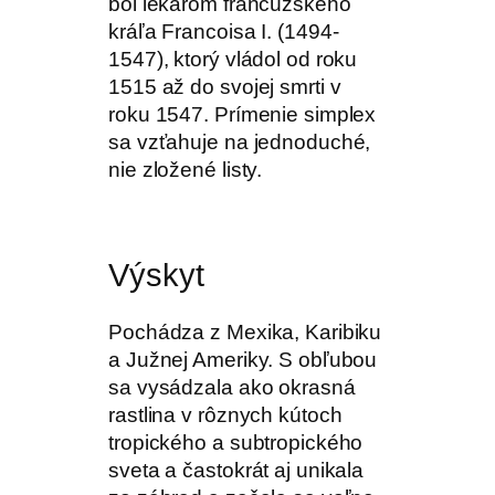
bol lekárom francúzskeho
kráľa Francoisa I. (1494-
1547), ktorý vládol od roku
1515 až do svojej smrti v
roku 1547. Prímenie simplex
sa vzťahuje na jednoduché,
nie zložené listy.
Výskyt
Pochádza z Mexika, Karibiku
a Južnej Ameriky. S obľubou
sa vysádzala ako okrasná
rastlina v rôznych kútoch
tropického a subtropického
sveta a častokrát aj unikala