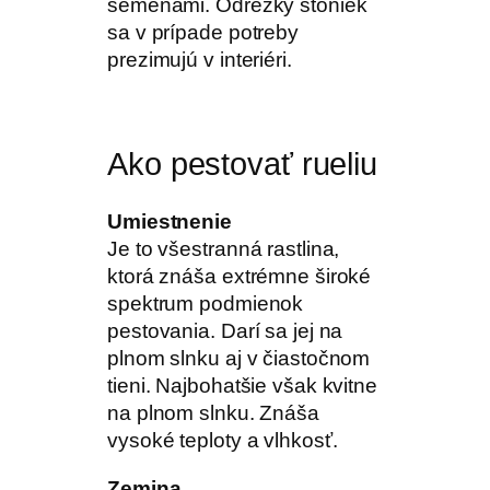
semenami. Odrezky stoniek
sa v prípade potreby
prezimujú v interiéri.
Ako pestovať rueliu
Umiestnenie
Je to všestranná rastlina,
ktorá znáša extrémne široké
spektrum podmienok
pestovania. Darí sa jej na
plnom slnku aj v čiastočnom
tieni. Najbohatšie však kvitne
na plnom slnku. Znáša
vysoké teploty a vlhkosť.
Zemina