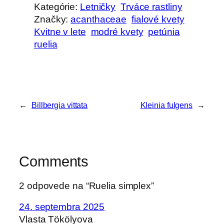
Kategórie:
Letničky
Trváce rastliny
Značky:
acanthaceae
fialové kvety
Kvitne v lete
modré kvety
petúnia
ruelia
←
Billbergia vittata
Kleinia fulgens
→
Comments
2 odpovede na “Ruelia simplex”
24. septembra 2025
Vlasta Tökölyova