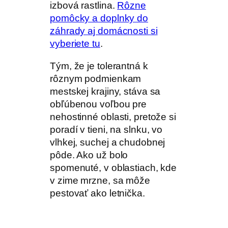
izbová rastlina.
Rôzne
pomôcky a doplnky do
záhrady aj domácnosti si
vyberiete tu
.
Tým, že je tolerantná k
rôznym podmienkam
mestskej krajiny, stáva sa
obľúbenou voľbou pre
nehostinné oblasti, pretože si
poradí v tieni, na slnku, vo
vlhkej, suchej a chudobnej
pôde. Ako už bolo
spomenuté, v oblastiach, kde
v zime mrzne, sa môže
pestovať ako letnička.