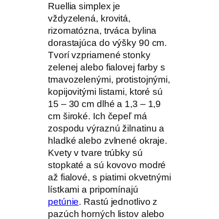
Ruellia simplex je
vždyzelená, krovitá,
rizomatózna, trváca bylina
dorastajúca do výšky 90 cm.
Tvorí vzpriamené stonky
zelenej alebo fialovej farby s
tmavozelenými, protistojnými,
kopijovitými listami, ktoré sú
15 – 30 cm dlhé a 1,3 – 1,9
cm široké. Ich čepeľ má
zospodu výraznú žilnatinu a
hladké alebo zvlnené okraje.
Kvety v tvare trúbky sú
stopkaté a sú kovovo modré
až fialové, s piatimi okvetnými
lístkami a pripomínajú
petúnie
. Rastú jednotlivo z
pazúch horných listov alebo