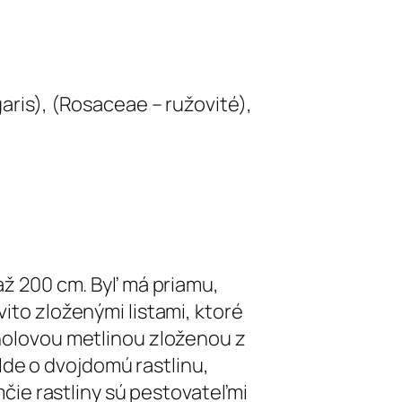
garis), (Rosaceae – ružovité),
 až 200 cm. Byľ má priamu,
vito zloženými listami, ktoré
cholovou metlinou zloženou z
de o dvojdomú rastlinu,
amčie rastliny sú pestovateľmi