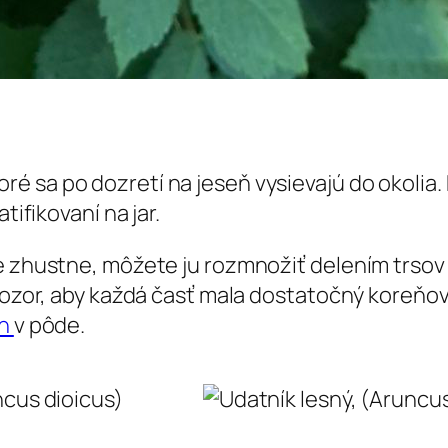
 sa po dozretí na jeseň vysievajú do okolia. P
tifikovaní na jar.
ne zhustne, môžete ju rozmnožiť delením trsov
 pozor, aby každá časť mala dostatočný koreňo
ín
v pôde.