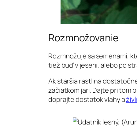
Rozmnožovanie
Rozmnožuje sa semenami, ktoré
tiež buď v jeseni, alebo po stra
Ak staršia rastlina dostatoč
začiatkom jari. Dajte pri tom
doprajte dostatok vlahy a
živ