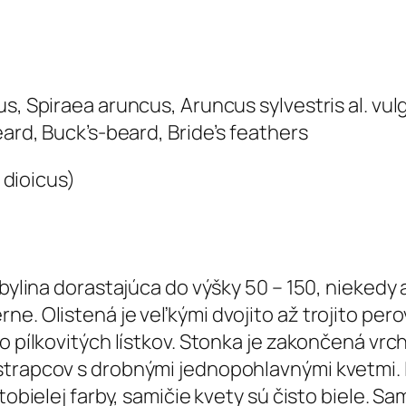
s, Spiraea aruncus, Aruncus sylvestris al. vul
eard, Buck’s-beard, Bride’s feathers
 bylina dorastajúca do výšky 50 – 150, niekedy
e. Olistená je veľkými dvojito až trojito pero
ro pílkovitých lístkov. Stonka je zakončená vr
strapcov s drobnými jednopohlavnými kvetmi. I
ltobielej farby, samičie kvety sú čisto biele. S