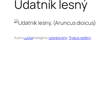
Udatník lesný
Autor:
Lucka
Kategória:
Lesné byliny
, 
Trváce rastliny