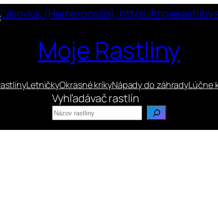
Moje Rastliny
astliny
Letničky
Okrasné kríky
Nápady do záhrady
Lúčne 
Vyhľadávač rastlín