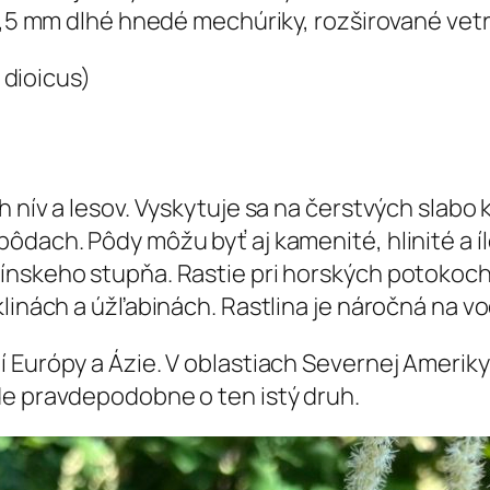
 1,5 mm dlhé hnedé mechúriky, rozširované vet
h nív a lesov. Vyskytuje sa na čerstvých slabo
ôdach. Pôdy môžu byť aj kamenité, hlinité a íl
pínskeho stupňa. Rastie pri horských potokoc
klinách a úžľabinách. Rastlina je náročná na v
í Európy a Ázie. V oblastiach Severnej Amerik
de pravdepodobne o ten istý druh.