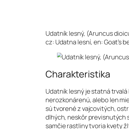
Udatník lesný, (Aruncus dioicu
cz: Udatna lesní, en: Goat’s b
Charakteristika
Udatník lesný je statná trvalá
nerozkonárenú, alebo len miern
sú tvorené z vajcovitých, ost
dlhých, neskôr previsnutých 
samčie rastliny tvoria kvety ž