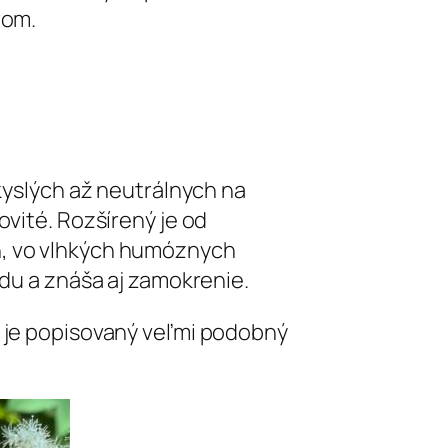
rom.
 kyslých až neutrálnych na
ovité. Rozšírený je od
h, vo vlhkých humóznych
odu a znáša aj zamokrenie.
y je popisovaný veľmi podobný