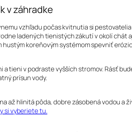
k v záhradke
emu vzhľadu počas kvitnutia si pestovatelia
rodne ladených tienistých zákutí v okolí chát 
im hustým koreňovým systémom spevniť erózi
ni a tieni v podraste vyšších stromov. Rásť bud
tný prísun vody.
a až hlinitá pôda, dobre zásobená vodou a ži
 si vyberiete tu.