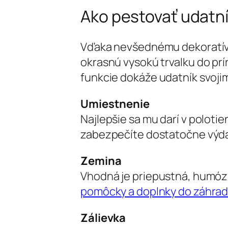
Ako pestovať udatní
Vďaka nevšednému dekoratívn
okrasnú vysokú trvalku do prí
funkcie dokáže udatník svoj
Umiestnenie
Najlepšie sa mu darí v polotie
zabezpečíte dostatočne výda
Zemina
Vhodná je priepustná, humózn
pomôcky a doplnky do záhrady
Zálievka