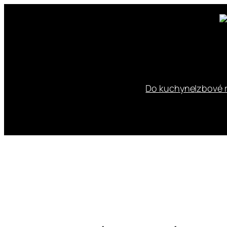
Prejsť
na
obsah
Do kuchyne
Izbové r