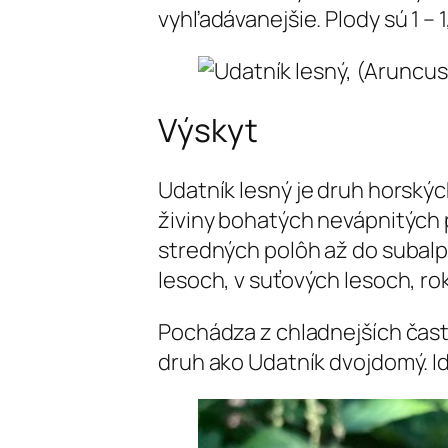
vyhľadávanejšie. Plody sú 1 –
Výskyt
Udatník lesný je druh horskýc
živiny bohatých nevápnitých p
stredných polôh až do subal
lesoch, v suťových lesoch, ro
Pochádza z chladnejších čast
druh ako Udatník dvojdomý. I