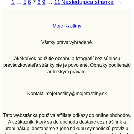
1
…
5
6
7
8
9
…
11
Nasledujúca stránka
→
Moje Rastliny
Všetky práva vyhradené.
Akékoľvek použitie obsahu a fotografií bez súhlasu
prevádzkovateľa stránky nie je povolené. Obrázky podliehajú
autorským právam.
Kontakt: mojerastliny@mojerastliny.sk
Táto webstránka používa affiliate odkazy do online obchodov.
Ak zákazník, ktorý sa do obchodu dostane cez náš link a
urobí nákup, dostaneme z jeho nákupu symbolickú províziu.