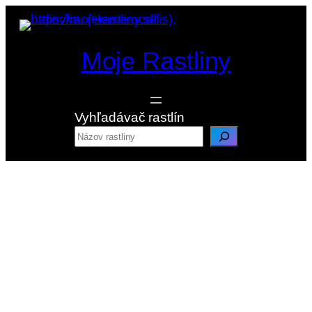
Prejsť
na
obsah
Moje Rastliny
Vyhľadávač rastlín