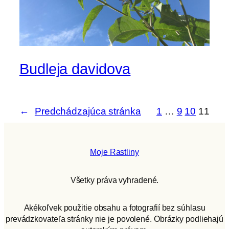
Budleja davidova
←
Predchádzajúca stránka
1
…
9
10
11
Moje Rastliny
Všetky práva vyhradené.
Akékoľvek použitie obsahu a fotografií bez súhlasu
prevádzkovateľa stránky nie je povolené. Obrázky podliehajú