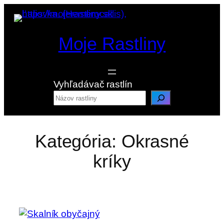
Prejsť
na
obsah
Moje Rastliny
Vyhľadávač rastlín
Kategória:
Okrasné
kríky