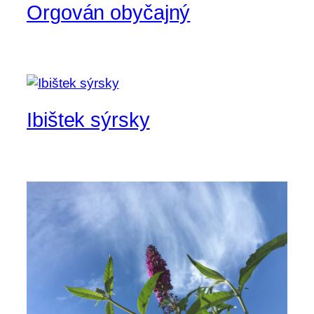
Orgován obyčajný
Ibištek sýrsky