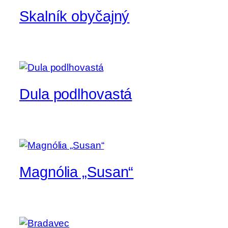
Skalník obyčajný
Dula podlhovastá
Magnólia „Susan“