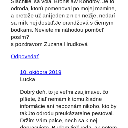
Šlachtilel sa volal Bronislaw Kondroy. Je to
odroda, ktorú pomenoval po mojej mamine,
a pretože už ani jeden z nich nežije, nedarí
sa mi k nej dostať.Je orandžová s čiernymi
bodkami. Neviete mi náhodou pomôcť
posím?
s pozdravom Zuzana Hrudková
Odpovedať
10. októbra 2019
Lucka
Dobrý deň, to je veľmi zaujímavé, čo
píšete, žiaľ nemám k tomu žiadne
informácie ani nepoznám nikoho, kto by
takúto odrodu preukázateľne pestoval.
Držím Vám palce, nech sa k nej
dopracujete. Budem tiež rada, ak potom