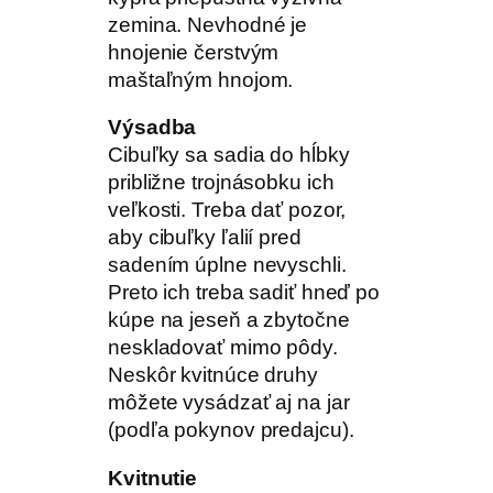
zemina. Nevhodné je
hnojenie čerstvým
maštaľným hnojom.
Výsadba
Cibuľky sa sadia do hĺbky
približne trojnásobku ich
veľkosti. Treba dať pozor,
aby cibuľky ľalií pred
sadením úplne nevyschli.
Preto ich treba sadiť hneď po
kúpe na jeseň a zbytočne
neskladovať mimo pôdy.
Neskôr kvitnúce druhy
môžete vysádzať aj na jar
(podľa pokynov predajcu).
Kvitnutie