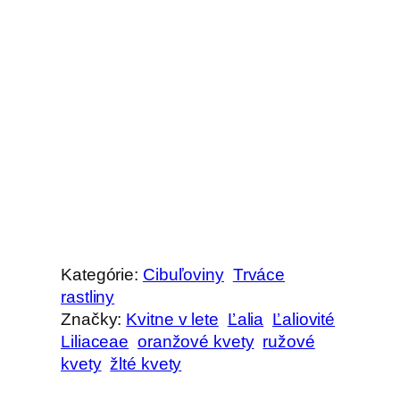
Kategórie:
Cibuľoviny
Trváce
rastliny
Značky:
Kvitne v lete
Ľalia
Ľaliovité
Liliaceae
oranžové kvety
ružové
kvety
žlté kvety