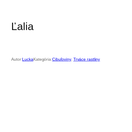
Ľalia
Autor:
Lucka
Kategória:
Cibuľoviny
, 
Trváce rastliny