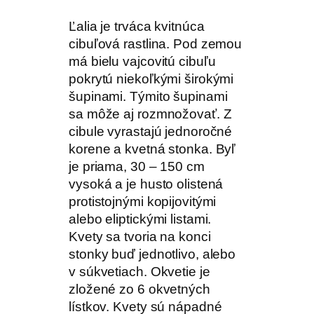
Ľalia je trváca kvitnúca
cibuľová rastlina. Pod zemou
má bielu vajcovitú cibuľu
pokrytú niekoľkými širokými
šupinami. Týmito šupinami
sa môže aj rozmnožovať. Z
cibule vyrastajú jednoročné
korene a kvetná stonka. Byľ
je priama, 30 – 150 cm
vysoká a je husto olistená
protistojnými kopijovitými
alebo eliptickými listami.
Kvety sa tvoria na konci
stonky buď jednotlivo, alebo
v súkvetiach. Okvetie je
zložené zo 6 okvetných
lístkov. Kvety sú nápadné