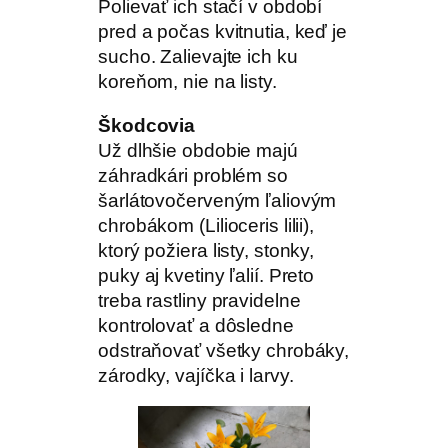
Polievať ich stačí v období
pred a počas kvitnutia, keď je
sucho. Zalievajte ich ku
koreňom, nie na listy.
Škodcovia
Už dlhšie obdobie majú
záhradkári problém so
šarlátovočerveným ľaliovým
chrobákom (Lilioceris lilii),
ktorý požiera listy, stonky,
puky aj kvetiny ľalií. Preto
treba rastliny pravidelne
kontrolovať a dôsledne
odstraňovať všetky chrobáky,
zárodky, vajíčka i larvy.