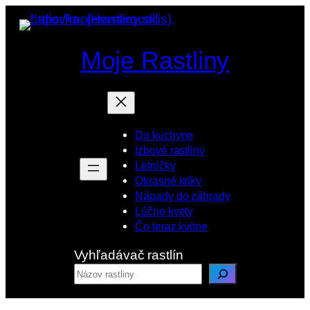
Prejsť
na
obsah
Moje Rastliny
Do kuchyne
Izbové rastliny
Letničky
Okrasné kríky
Nápady do záhrady
Lúčne kvety
Čo teraz kvitne
Vyhľadávač rastlín