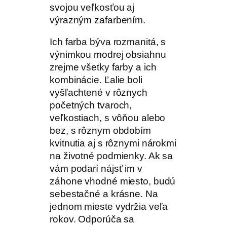
svojou veľkosťou aj
výrazným zafarbením.
Ich farba býva rozmanitá, s
výnimkou modrej obsiahnu
zrejme všetky farby a ich
kombinácie. Ľalie boli
vyšľachtené v rôznych
početných tvaroch,
veľkostiach, s vôňou alebo
bez, s rôznym obdobím
kvitnutia aj s rôznymi nárokmi
na životné podmienky. Ak sa
vám podarí nájsť im v
záhone vhodné miesto, budú
sebestačné a krásne. Na
jednom mieste vydržia veľa
rokov. Odporúča sa