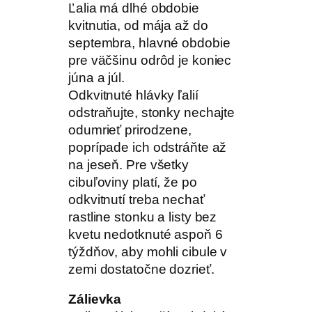
Ľalia má dlhé obdobie
kvitnutia, od mája až do
septembra, hlavné obdobie
pre väčšinu odrôd je koniec
júna a júl.
Odkvitnuté hlávky ľalií
odstraňujte, stonky nechajte
odumrieť prirodzene,
poprípade ich odstráňte až
na jeseň. Pre všetky
cibuľoviny platí, že po
odkvitnutí treba nechať
rastline stonku a listy bez
kvetu nedotknuté aspoň 6
týždňov, aby mohli cibule v
zemi dostatočne dozrieť.
Zálievka