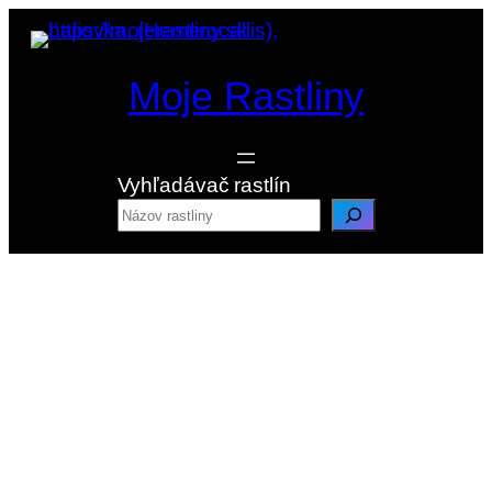
Prejsť
na
obsah
Moje Rastliny
Vyhľadávač rastlín