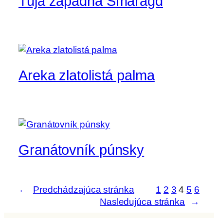
Tuja západná Smaragd
Areka zlatolistá palma
Granátovník púnsky
←
Predchádzajúca stránka
1
2
3
4
5
6
Nasledujúca stránka
→