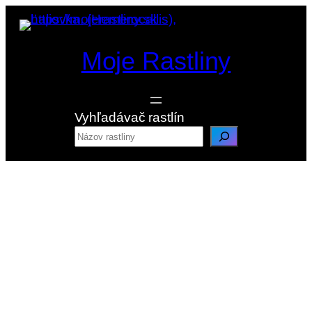
Prejsť
na
obsah
Moje Rastliny
Vyhľadávač rastlín