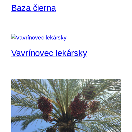
Baza čierna
Vavrínovec lekársky