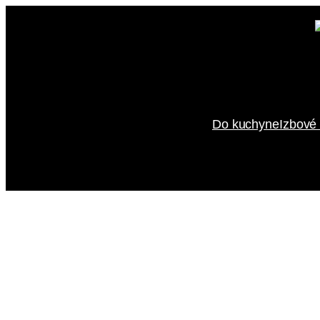
Prejsť
na
obsah
Do kuchyne
Izbové 