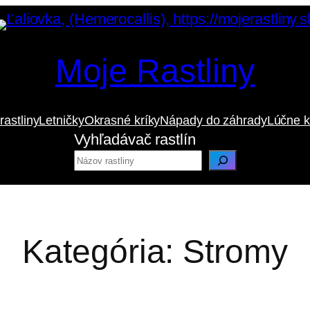
Moje Rastliny
rastliny
Letničky
Okrasné kríky
Nápady do záhrady
Lúčne k
Vyhľadávač rastlín
Kategória:
Stromy