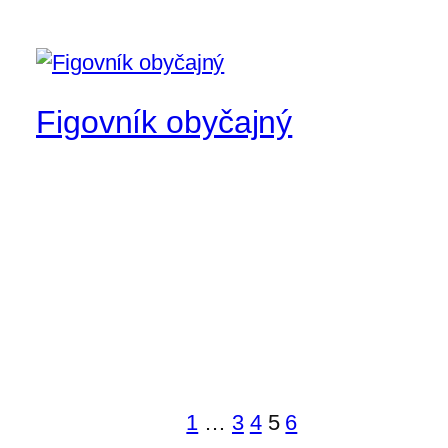
Figovník obyčajný
1
…
3
4
5
6