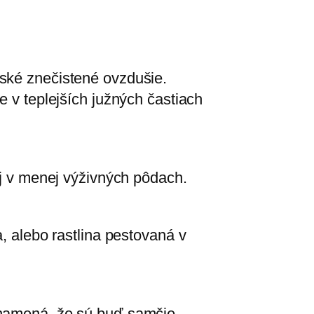
tské znečistené ovzdušie.
e v teplejších južných častiach
aj v menej výživných pôdach.
a, alebo rastlina pestovaná v
 znamená, že sú buď samčie