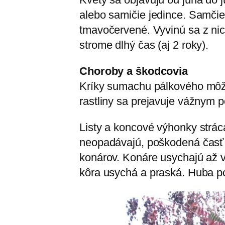
alebo samičie jedince. Samčie 
tmavočervené. Vyvinú sa z nic
strome dlhý čas (aj 2 roky).
Choroby a škodcovia
Kríky sumachu pálkového môžu
rastliny sa prejavuje vážnym 
Listy a koncové výhonky stráca
neopadávajú, poškodená časť 
konárov. Konáre usychajú až v
kôra usychá a praská. Huba po