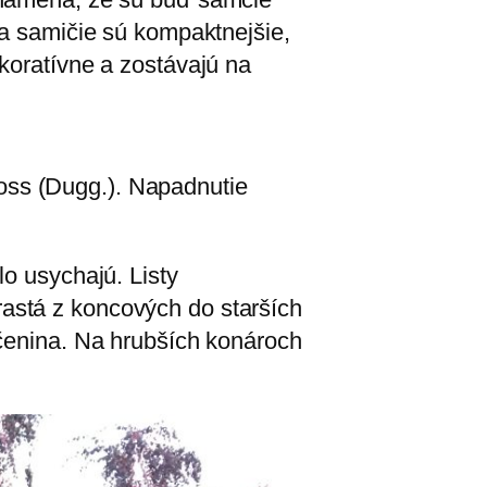
 a samičie sú kompaktnejšie,
koratívne a zostávajú na
oss (Dugg.). Napadnutie
lo usychajú. Listy
astá z koncových do starších
ačenina. Na hrubších konároch