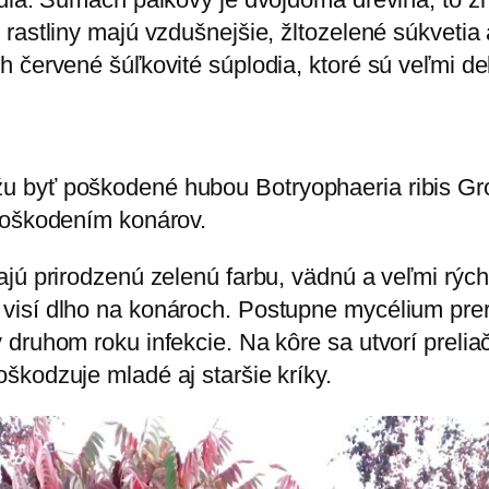
rastliny majú vzdušnejšie, žltozelené súkvetia
h červené šúľkovité súplodia, ktoré sú veľmi de
 byť poškodené hubou Botryophaeria ribis Gr
poškodením konárov.
jú prirodzenú zelenú farbu, vädnú a veľmi rých
visí dlho na konároch. Postupne mycélium prer
 druhom roku infekcie. Na kôre sa utvorí preli
škodzuje mladé aj staršie kríky.