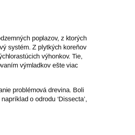
odzemných poplazov, z ktorých
ový systém. Z plytkých koreňov
chlorastúcich výhonkov. Tie,
movaním výmladkov ešte viac
nie problémová drevina. Boli
napríklad o odrodu ‘Dissecta’,