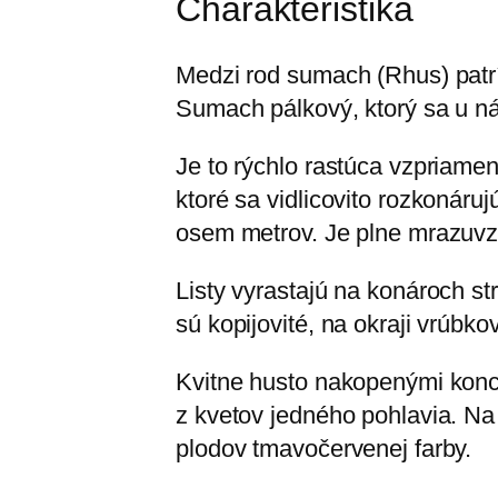
Charakteristika
Medzi rod sumach (Rhus) patrí
Sumach pálkový, ktorý sa u ná
Je to rýchlo rastúca vzpriame
ktoré sa vidlicovito rozkonáru
osem metrov. Je plne mrazuvz
Listy vyrastajú na konároch st
sú kopijovité, na okraji vrúbk
Kvitne husto nakopenými konco
z kvetov jedného pohlavia. Na
plodov tmavočervenej farby.