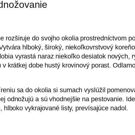
dnožovanie
 rozširuje do svojho okolia prostredníctvom p
Vytvára hlboký, široký, niekoľkovrstvový koreň
ia vyrastá naraz niekoľko desiatok nových, rý
ú v krátkej dobe hustý krovinový porast. Odla
eniu sa do okolia si sumach vyslúžil pomenova
ej odnožujú a sú vhodnejšie na pestovanie. Ide 
, hlboko vykrajované listy, prevísajúce nadol.