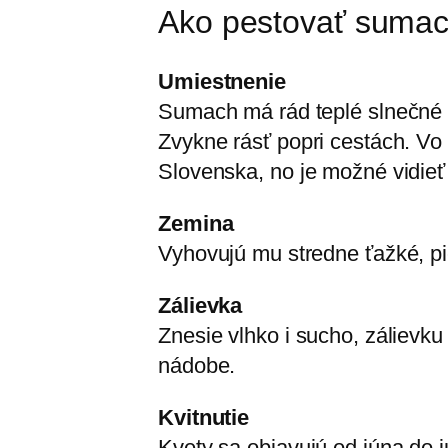
Ako pestovať suma
Umiestnenie
Sumach má rád teplé slnečné s
Zvykne rásť popri cestách. Vo 
Slovenska, no je možné vidieť 
Zemina
Vyhovujú mu stredne ťažké, pie
Zálievka
Znesie vlhko i sucho, zálievku
nádobe.
Kvitnutie
Kvety sa objavujú od júna do 