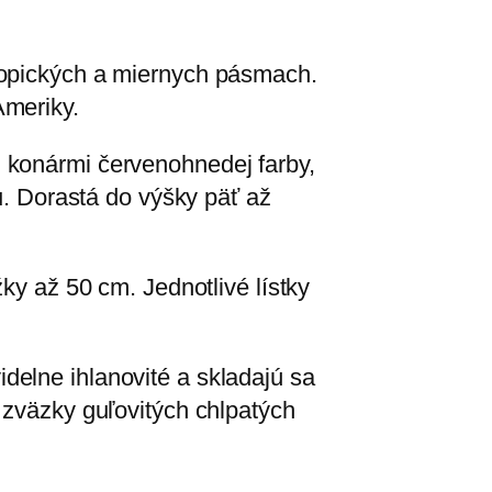
ropických a miernych pásmach.
Ameriky.
 konármi červenohnedej farby,
ru. Dorastá do výšky päť až
ky až 50 cm. Jednotlivé lístky
delne ihlanovité a skladajú sa
 zväzky guľovitých chlpatých