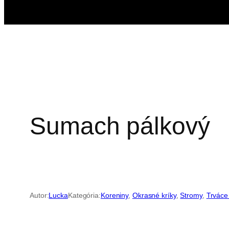
Sumach pálkový
Autor:
Lucka
Kategória:
Koreniny
, 
Okrasné kríky
, 
Stromy
, 
Trváce 