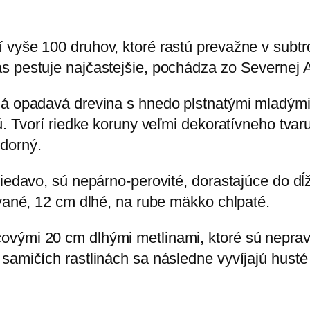
 vyše 100 druhov, ktoré rastú prevažne v subt
s pestuje najčastejšie, pochádza zo Severnej 
ná opadavá drevina s hnedo plstnatými mladými
jú. Tvorí riedke koruny veľmi dekoratívneho tva
dorný.
riedavo, sú nepárno-perovité, dorastajúce do dĺž
ované, 12 cm dlhé, na rube mäkko chlpaté.
vými 20 cm dlhými metlinami, ktoré sú nepravi
 samičích rastlinách sa následne vyvíjajú husté