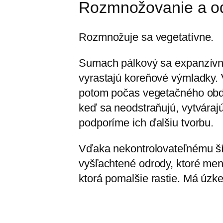
Rozmnožovanie a o
Rozmnožuje sa vegetatívne.
Sumach pálkový sa expanzívne
vyrastajú koreňové výmladky. 
potom počas vegetačného obdob
keď sa neodstraňujú, vytváraj
podporíme ich ďalšiu tvorbu.
Vďaka nekontrolovateľnému šír
vyšľachtené odrody, ktoré men
ktorá pomalšie rastie. Má úzke