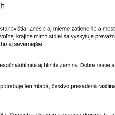
ch
tanovištia. Znesie aj mierne zatienenie a mes
voľnej krajine mimo sídiel sa vyskytuje prevažn
ho aj severnejšie.
sočnatohlinité aj hlinité zeminy. Dobre rastie 
 potrebuje len mladá, čerstvo presadená rastlin
júla. Sumach pálkový je dvojdomá drevina, to