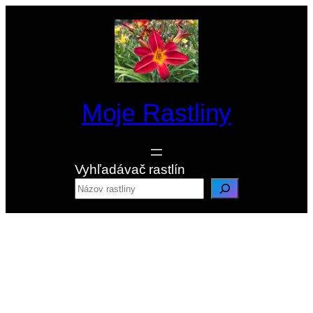
Prejsť
na
obsah
Moje Rastliny
Vyhľadávač rastlín